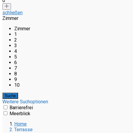
0
schließen
Zimmer
Zimmer
1
2
3
4
5
6
7
8
9
10
Weitere Suchoptionen
Barrierefrei
Meerblick
Home
Terrasse