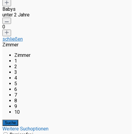
Babys
unter 2 Jahre
0
schließen
Zimmer
Zimmer
1
2
3
4
5
6
7
8
9
10
Weitere Suchoptionen