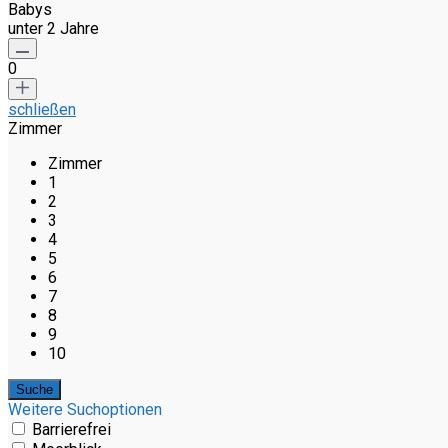
Babys
unter 2 Jahre
0
schließen
Zimmer
Zimmer
1
2
3
4
5
6
7
8
9
10
Weitere Suchoptionen
Barrierefrei