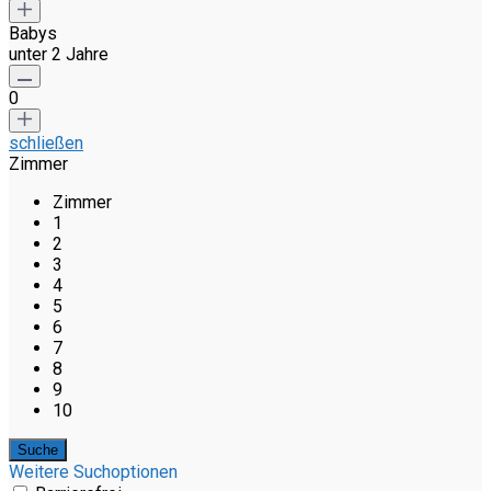
Babys
unter 2 Jahre
0
schließen
Zimmer
Zimmer
1
2
3
4
5
6
7
8
9
10
Weitere Suchoptionen