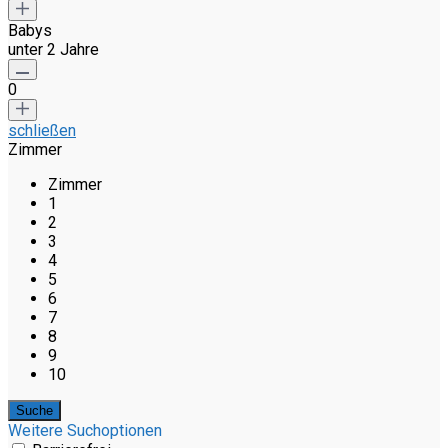
Babys
unter 2 Jahre
0
schließen
Zimmer
Zimmer
1
2
3
4
5
6
7
8
9
10
Weitere Suchoptionen