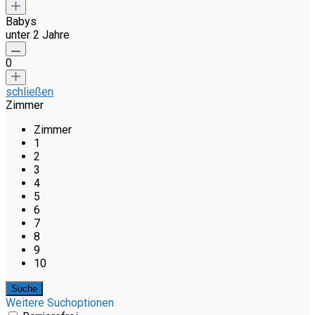
Babys
unter 2 Jahre
0
schließen
Zimmer
Zimmer
1
2
3
4
5
6
7
8
9
10
Weitere Suchoptionen