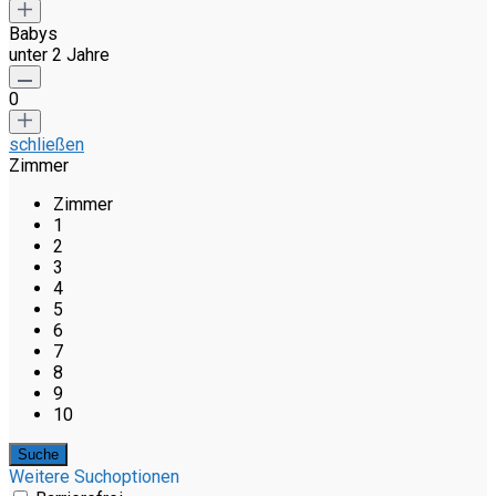
Babys
unter 2 Jahre
0
schließen
Zimmer
Zimmer
1
2
3
4
5
6
7
8
9
10
Weitere Suchoptionen