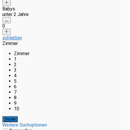
Babys
unter 2 Jahre
0
schließen
Zimmer
Zimmer
1
2
3
4
5
6
7
8
9
10
Weitere Suchoptionen