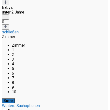
Babys
unter 2 Jahre
0
schließen
Zimmer
Zimmer
1
2
3
4
5
6
7
8
9
10
Weitere Suchoptionen