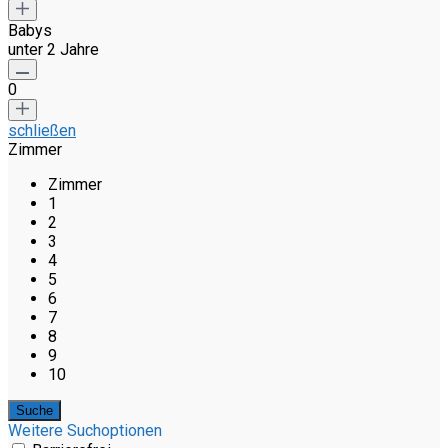
Babys
unter 2 Jahre
0
schließen
Zimmer
Zimmer
1
2
3
4
5
6
7
8
9
10
Weitere Suchoptionen