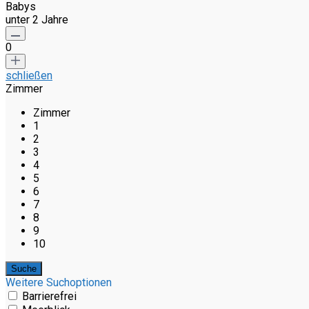
Babys
unter 2 Jahre
0
schließen
Zimmer
Zimmer
1
2
3
4
5
6
7
8
9
10
Weitere Suchoptionen
Barrierefrei