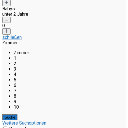
Babys
unter 2 Jahre
0
schließen
Zimmer
Zimmer
1
2
3
4
5
6
7
8
9
10
Weitere Suchoptionen