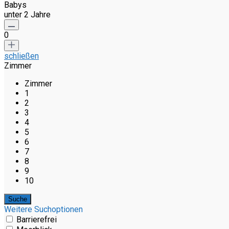
Babys
unter 2 Jahre
0
schließen
Zimmer
Zimmer
1
2
3
4
5
6
7
8
9
10
Weitere Suchoptionen
Barrierefrei