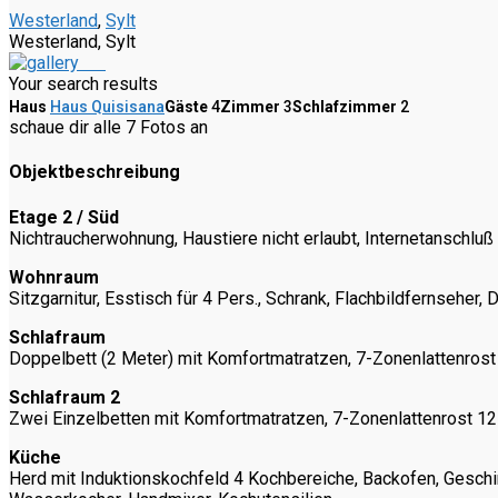
Westerland
,
Sylt
Westerland, Sylt
Your search results
Haus
Haus Quisisana
Gäste
4
Zimmer
3
Schlafzimmer
2
schaue dir alle 7 Fotos an
Objektbeschreibung
Etage 2 / Süd
Nichtraucherwohnung, Haustiere nicht erlaubt, Internetanschlu
Wohnraum
Sitzgarnitur, Esstisch für 4 Pers., Schrank, Flachbildfernsehe
Schlafraum
Doppelbett (2 Meter) mit Komfortmatratzen, 7-Zonenlattenrost
Schlafraum 2
Zwei Einzelbetten mit Komfortmatratzen, 7-Zonenlattenrost 12
Küche
Herd mit Induktionskochfeld 4 Kochbereiche, Backofen, Geschir