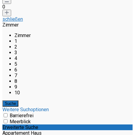
0
schließen
Zimmer
Zimmer
1
2
3
4
5
6
7
8
9
10
Weitere Suchoptionen
Barrierefrei
Meerblick
Erweiterte Suche
Appartement Haus