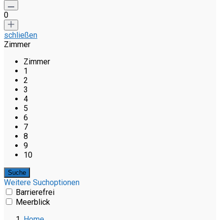
0
schließen
Zimmer
Zimmer
1
2
3
4
5
6
7
8
9
10
Weitere Suchoptionen
Barrierefrei
Meerblick
Home