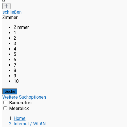
0
schließen
Zimmer
Zimmer
1
2
3
4
5
6
7
8
9
10
Weitere Suchoptionen
Barrierefrei
Meerblick
Home
Internet / WLAN