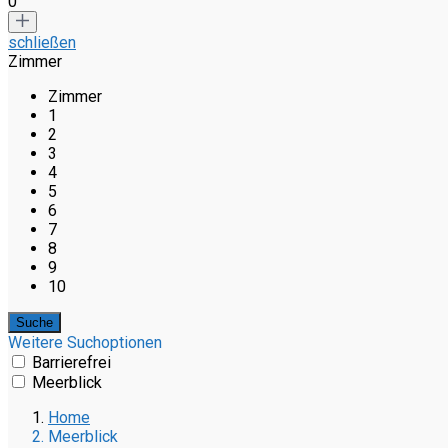
0
schließen
Zimmer
Zimmer
1
2
3
4
5
6
7
8
9
10
Weitere Suchoptionen
Barrierefrei
Meerblick
Home
Meerblick