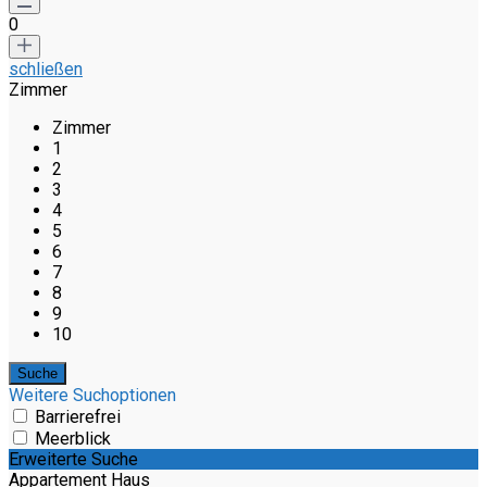
0
schließen
Zimmer
Zimmer
1
2
3
4
5
6
7
8
9
10
Weitere Suchoptionen
Barrierefrei
Meerblick
Erweiterte Suche
Appartement Haus