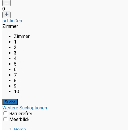
0
schließen
Zimmer
Zimmer
1
2
3
4
5
6
7
8
9
10
Weitere Suchoptionen
Barrierefrei
Meerblick
Home